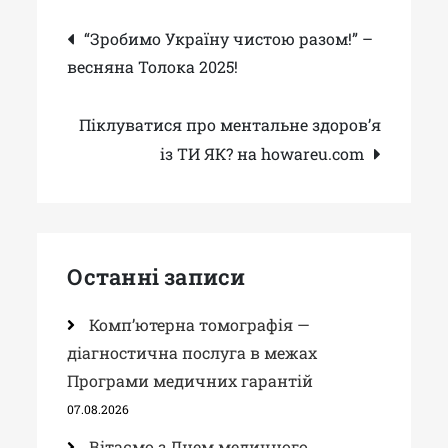
Навігація
“Зробимо Україну чистою разом!” –
весняна Толока 2025!
записів
Піклуватися про ментальне здоров’я
із ТИ ЯК? на howareu.com
Останні записи
Комп’ютерна томографія —
діагностична послуга в межах
Програми медичних гарантій
07.08.2026
Вітаємо з Днем медичного