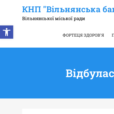
Перейти
КНП "Вільнянська ба
до
вмісту
Вільнянської міської ради
Відкрити Панель інструментів
ФОРТЕЦЯ ЗДОРОВ’Я
П
Відбулас