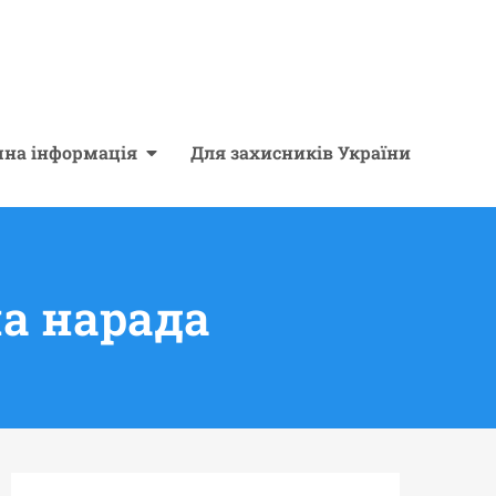
чна інформація
Для захисників України
на нарада