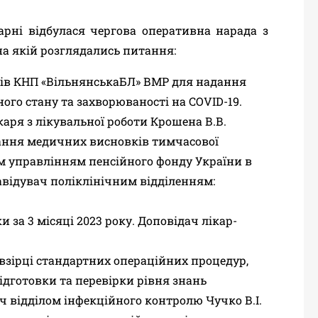
карні відбулася чергова оперативна нарада з
на якій розглядались питання:
ів КНП «ВільнянськаБЛ» ВМР для надання
ого стану та захворюваності на
COVID
-19.
аря з лікувальної роботи Крошена В.В.
ання медичних висновків тимчасової
м управлінням пенсійного фонду України в
авідувач поліклінічним відділенням:
за 3 місяці 2023 року. Доповідач лікар-
взірці стандартних операційних процедур,
підготовки та перевірки рівня знань
ч відділом інфекційного контролю
Чучко В.І.