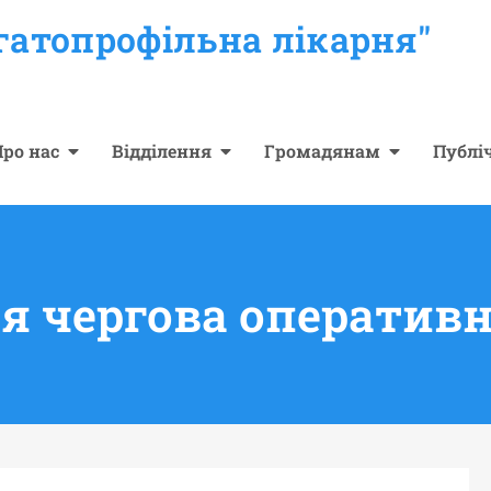
гатопрофільна лікарня"
ро нас
Відділення
Громадянам
Публі
я чергова оператив