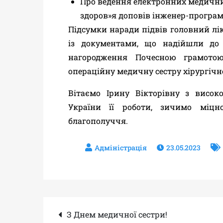
Про ведення електронних медичних
здоров
»
я
доповів
інженер-програм
Підсумки наради підвів головний лі
із документами, що надійшли до 
нагородження Почесною грамотою
операційну медичну сестру хірургічн
Вітаємо Ірину Вікторівну з висок
України її роботи,
зичимо міцног
благополуччя.
23.05.2023
Навігація
З Днем медичної сестри!