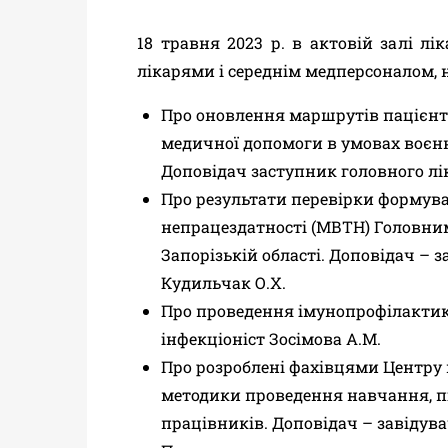
18 травня 2023 р. в актовій залі лі
лікарями і середнім медперсоналом, 
Про оновлення маршрутів пацієнт
медичної допомоги в умовах воєнн
Доповідач заступник головного лік
Про результати перевірки формув
непрацездатності (МВТН) Головни
Запорізькій області.
Доповідач – з
Кудильчак О.Х.
Про проведення імунопрофілактики 
інфекціоніст Зосімова А.М.
Про розроблені фахівцями Центру 
методики проведення навчання
, 
працівників. Доповідач
– завідува