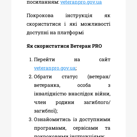
посиланням:
veteranpro.gov.ua
Покрокова інструкція як
скористатися і які можливості
доступні на платформі
Як скористатися Ветеран PRO
Перейти на сайт
veteranpro.gov.ua
;
Обрати статус (ветеран/
ветеранка, особа з
інвалідністю внаслідок війни,
член родини загиблого/
загиблої);
Ознайомитись із доступними
програмами, сервісами та
покроковими інструкціями;