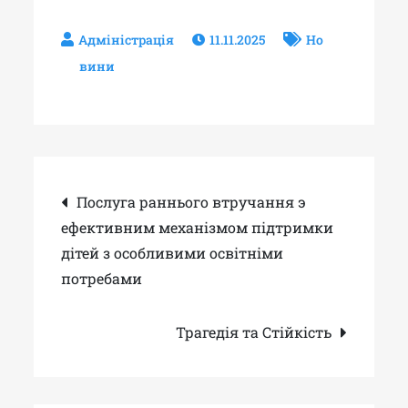
11.11.2025
Но
вини
Навігація
Послуга раннього втручання э
ефективним механізмом підтримки
записів
дітей з особливими освітніми
потребами
Трагедія та Стійкість