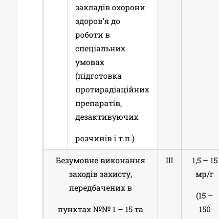
закладів охорони
здоров’я до
роботи в
спеціальних
умовах
(підготовка
протирадіаційних
препаратів,
дезактивуючих
розчинів і т.п.)
Безумовне виконання
ІІІ
1,5 – 15
заходів захисту,
мр/г
передбачених в
(15 –
пунктах №№ 1 – 15 та
150