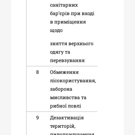
санітарних
бар’єрів при вході
в приміщення
щодо
зняття верхнього
одягу та
перевзування
8
Обмеження
лісокористування,
заборона
мисливства та
рибної ловлі
9
Дезактивація
територій,
пилопридушення,