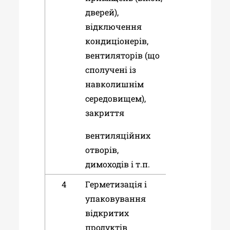
дверей),
відключення
кондиціонерів,
вентиляторів (що
сполучені із
навколишнім
середовищем),
закриття
вентиляційних
отворів,
димоходів і т.п.
4
Герметизація і
упаковування
відкритих
продуктів