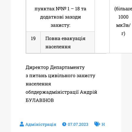
пунктах №№ 1 – 18 та
(більш
додаткові заходи
1000
захисту:
мкЗв/
г)
19
Повна евакуація
населення
Директор Департаменту
з питань цивільного захисту
населення
облдержадміністрації Андрій
БУЛАВІНОВ
07.07.2023
Н