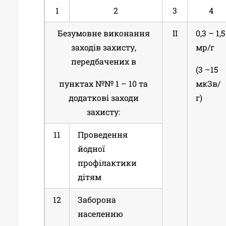
1
2
3
4
Безумовне виконання
ІІ
0,3 – 1,5
заходів захисту,
мр/г
передбачених в
(3 –15
пунктах №№ 1 – 10 та
мкЗв/
додаткові заходи
г)
захисту:
11
Проведення
йодної
профілактики
дітям
12
Заборона
населенню