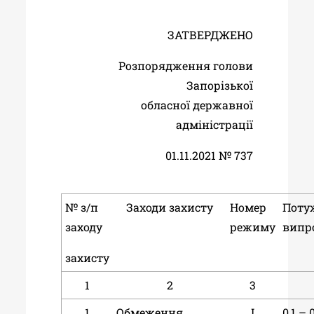
ЗАТВЕРДЖЕНО
Розпорядження голови
Запорізької
обласної державної
адміністрації
01.11.2021 № 737
№ з/п
Заходи захисту
Номер
Поту
заходу
режиму
випр
захисту
1
2
3
1
Обмеження
І
0,1 – 