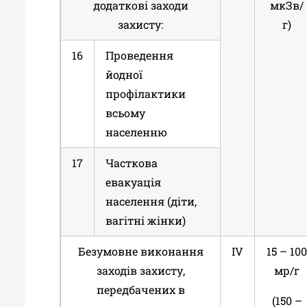
додаткові заходи
мкЗв/
захисту:
г)
16
Проведення
йодної
профілактики
всьому
населенню
17
Часткова
евакуація
населення (діти,
вагітні жінки)
Безумовне виконання
ІV
15 – 10
заходів захисту,
мр/г
передбачених в
(150 –