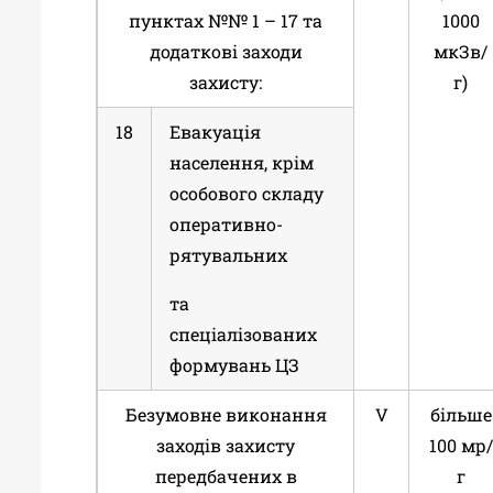
пунктах №№ 1 – 17 та
1000
додаткові заходи
мкЗв/
захисту:
г)
18
Евакуація
населення, крім
особового складу
оперативно-
рятувальних
та
спеціалізованих
формувань ЦЗ
Безумовне виконання
V
більше
заходів захисту
100 мр/
передбачених в
г