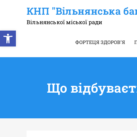
Перейти
КНП "Вільнянська ба
до
вмісту
Вільнянської міської ради
Відкрити Панель інструментів
ФОРТЕЦЯ ЗДОРОВ’Я
П
Що відбуваєт