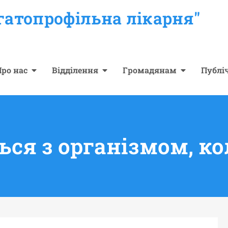
гатопрофільна лікарня"
ро нас
Відділення
Громадянам
Публі
ься з організмом, ко