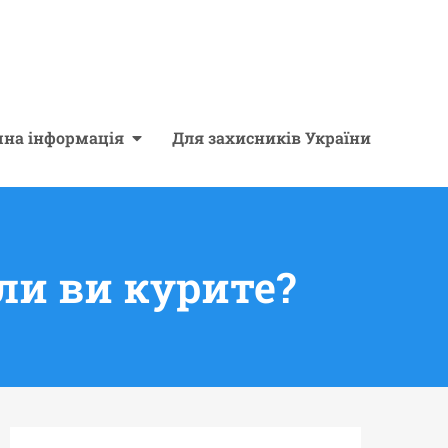
чна інформація
Для захисників України
ли ви курите?