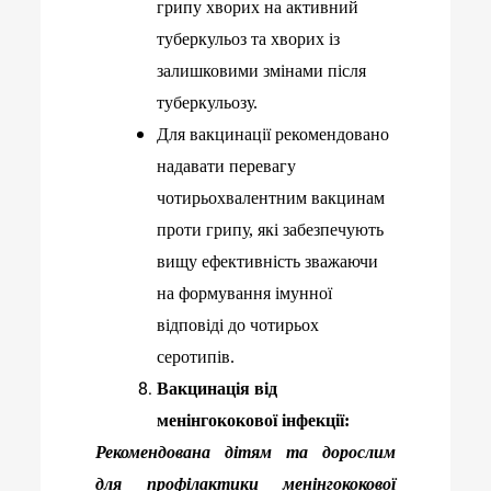
грипу хворих на активний
туберкульоз та хворих із
залишковими змінами після
туберкульозу.
Для вакцинації р
екомендовано
надавати перевагу
чотирьохвалентним вакцинам
проти грипу, які забезпечують
вищу ефективність зважаючи
на формування імунної
відповіді до чотирьох
серотипів.
Вакцинація від
менінгококової інфекції:
Рекомендована дітям та дорослим
для профілактики менінгококової