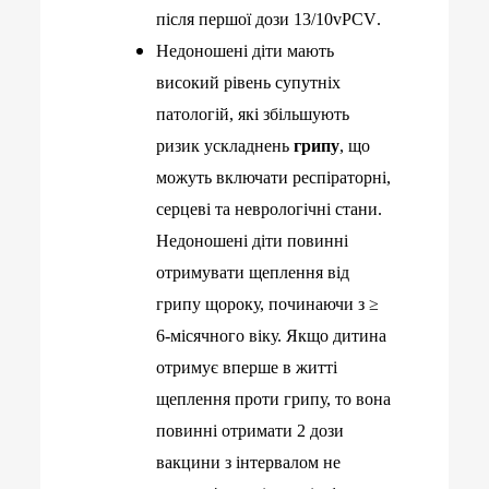
після першої дози 13/10
vPCV
.
Недоношені діти мають
високий рівень супутніх
патологій, які збільшують
ризик ускладнень
грипу
, що
можуть включати респіраторні,
серцеві та неврологічні стани.
Недоношені діти повинні
отримувати щеплення від
грипу щороку, починаючи з ≥
6-місячного віку. Якщо дитина
отримує вперше в житті
щеплення проти грипу,
то вона
повинні отримати 2 дози
вакцини з інтервалом не