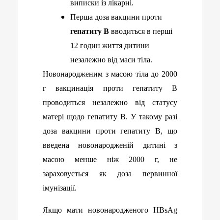
виписки із лікарні.
Перша доза
вакцини проти
гепатиту В
вводиться в перші
12 годин життя дитини
незалежно від маси тіла.
Новонародженим з масою тіла до 2000
г вакцинація проти гепатиту В
проводиться незалежно від статусу
матері щодо гепатиту В. У такому разі
доза вакцини проти гепатиту В, що
введена новонародженій дитині з
масою менше ніж 2000 г, не
зараховується як доза первинної
імунізації.
Якщо мати новонародженого HBsAg