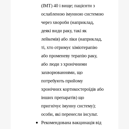
(ІМТ) 40 і вище; пацієнти з
ослабленою імунною системою
через хвороби (наприклад,
деякі види раку, такі як
лейкемія) або ліки (наприклад,
ті, хто отримує хіміотерапію
або променеву терапію раку,
або люди з хронічними
захворюваннями, що
потребують прийому
хронічних кортикостероїдів або
інших препаратів) що
пригнічує імунну систему);
особи, які перенесли інсульт.
Рекомендована вакцинація від