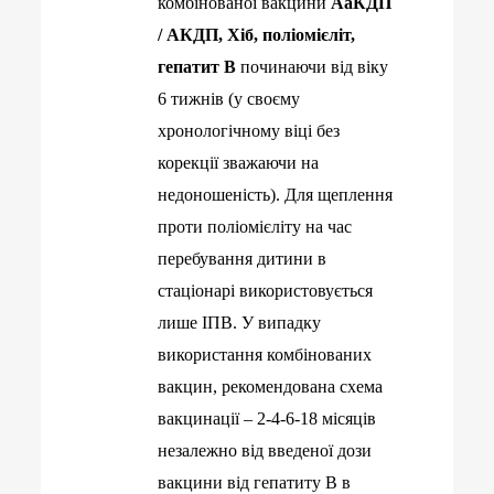
комбінованої вакцини
АаКДП
/ АКДП, Хіб, поліомієліт,
гепатит В
починаючи від віку
6 тижнів (у своєму
хронологічному віці без
корекції зважаючи на
недоношеність). Для щеплення
проти поліомієліту на час
перебування дитини в
стаціонарі використовується
лише ІПВ. У випадку
використання комбінованих
вакцин, рекомендована схема
вакцинації – 2-4-6-18 місяців
незалежно від введеної дози
вакцини від гепатиту В в