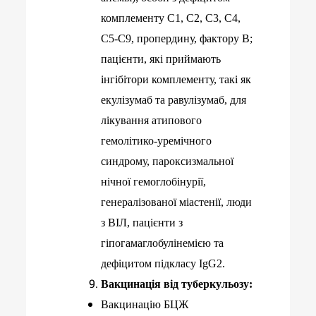
комплементу С1, С2, С3, С4,
С5-С9, пропердину, фактору В;
пацієнти, які приймають
інгібітори комплементу, такі як
екулізумаб та равулізумаб, для
лікування атипового
гемолітико-уремічного
синдрому, пароксизмальної
нічної гемоглобінурії,
генералізованої міастенії, люди
з ВІЛ, пацієнти з
гіпогамаглобулінемією та
дефіцитом підкласу IgG2.
Вакцинація від туберкульозу:
Вакцинацію БЦЖ