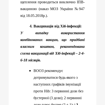
щеплення проводиться виключно ІПВ-
вакциною
(наказ МОЗ України №947
від
18.05.2018р.).
Вакцинація від Хіб-інфекції:
У випадку використання
комбінованих вакцин,
що придбані
власним коштом,
рекомендована
схема вакцинації від Хіб-інфекції – 2-4-
6-18 місяців.
ВООЗ рекомендує
дотримуватися будь-якого з
наступних графіків імунізації
проти Hib: 3 первинні дози без
бустерної (3 дози); 2 первинні
дози плюс бустер (2 + 1); і
3