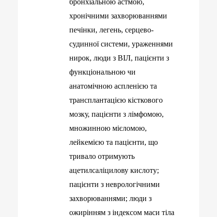
бронхіальною астмою,
хронічними захворюваннями
печінки, легень, серцево-
судинної системи, ураженнями
нирок, люди з ВІЛ, пацієнти з
функціональною чи
анатомічною аспленією та
трансплантацією кісткового
мозку, пацієнти з лімфомою,
множинною мієломою,
лейкемією та пацієнти, що
тривало отримують
ацетилсаліцилову кислоту;
пацієнти з неврологічними
захворюваннями; люди з
ожирінням з індексом маси тіла