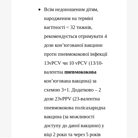
Всім недоношеним дітям,
народженим на терміні
вагітності < 32 тижнів,
рекомендується отримувати 4
дози кон’югованої вакцини
проти пневмококової інфекції
13
vPCV
чи 10
vPCV
(13/10-
валентна
пневмококова
кон’югована вакцина) за
схемою 3+1. Додатково – 2
дози 23
vPPV
(23-валентна
пневмококова полісахаридна
вакцина (за можливості
доступу до даної вакцини) у
віці 2 роки та через 5 років