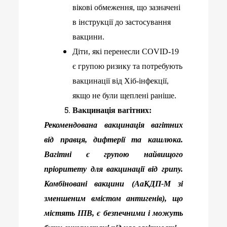
вікові обмеження, що зазначені
в інструкції до застосування
вакцини.
Діти, які перенесли
COVID
-19
є групою ризику та потребують
вакцинації від Хіб-інфекції,
якщо не були щеплені раніше.
Вакцинація вагітних:
Рекомендована вакцинація вагітних
від правця, дифтерії та кашлюка.
Вагітні є групою найвищого
пріоритету для вакцинації від грипу.
Комбіновані вакцини (АаКДП-
M
зі
зменшеним вмістом антигенів), що
містять ІПВ, є безпечними і можуть