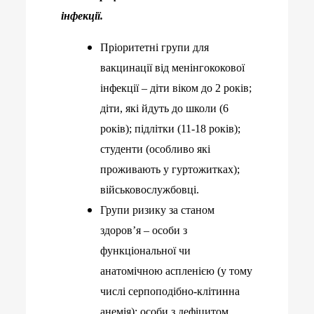
інфекції.
Пріоритетні групи для
вакцинації від менінгококової
інфекції – діти віком до 2 років;
діти, які йдуть до школи (6
років); підлітки (11-18 років);
студенти (особливо які
проживають у гуртожитках);
військовослужбовці.
Групи ризику за станом
здоров’я – особи з
функціональної чи
анатомічною аспленією (у тому
числі серпоподібно-клітинна
анемія); особи з дефіцитом