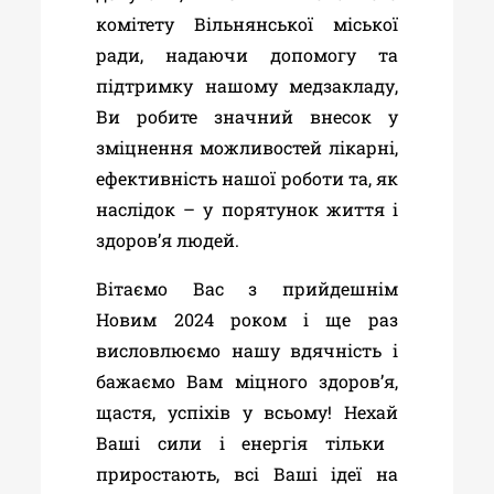
комітету Вільнянської міської
ради,
надаючи допомогу та
підтримку нашому медзакладу,
Ви робите значний внесок у
зміцнення можливостей лікарні,
ефективність нашої роботи та, як
наслідок – у порятунок життя і
здоров’я людей.
Вітаємо Вас з прийдешнім
Новим 2024 роком і
ще раз
висловлюємо нашу вдячність і
бажаємо Вам міцного здоров’я,
щастя, успіхів у всьому!
Нехай
В
аші сили і енергія тільки
приростають, всі
В
аші ідеї
на