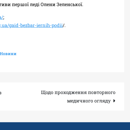
ативи першої леді Олени Зеленської.
a/
;
g.ua/gaid-bezbar-iernih-podii
/.
Новини
Щодо проходження повторного
з
медичного огляду