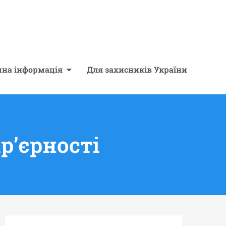
чна інформація
Для захисників України
р’єрності