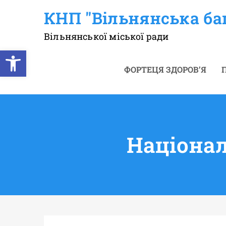
Перейти
КНП "Вільнянська ба
до
вмісту
Вільнянської міської ради
Відкрити Панель інструментів
ФОРТЕЦЯ ЗДОРОВ’Я
П
Націонал