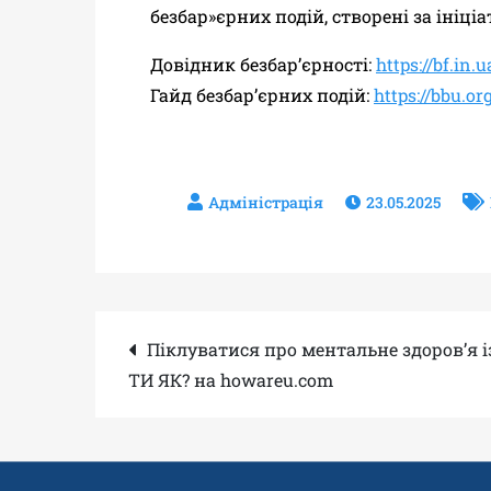
безбар»єрних подій, створені за ініці
Довідник безбар’єрності:
https://bf.in.u
Гайд безбар’єрних подій:
https://bbu.or
23.05.2025
Навігація
Піклуватися про ментальне здоров’я і
ТИ ЯК? на howareu.com
записів