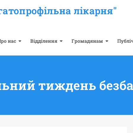
гатопрофільна лікарня"
ро нас
Відділення
Громадянам
Публі
ьний тиждень безба