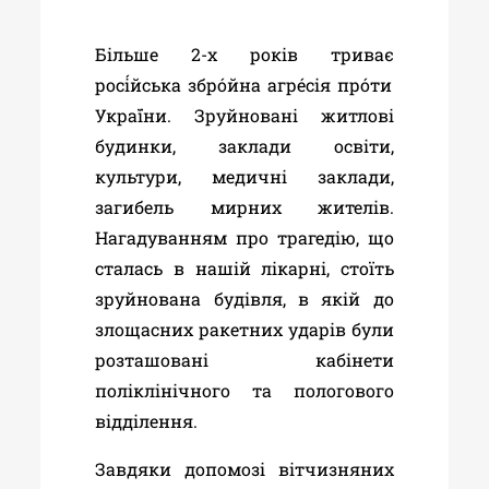
Більше 2-х років триває
росі́йська збро́йна агре́сія
про́ти
Украї́ни
. Зруйновані житлові
будинки, заклади освіти,
культури, медичні заклади,
загибель мирних жителів.
Нагадуванням про трагедію, що
сталась в нашій лікарні, стоїть
зруйнована будівля, в якій до
злощасних ракетних ударів були
розташовані кабінети
поліклінічного та пологового
відділення.
Завдяки допомозі вітчизняних