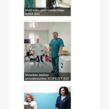
Мобільна рентгенсистема
ІМАХ 112С
Машина мийно-
дезінфекційна SCOPEJET A1U