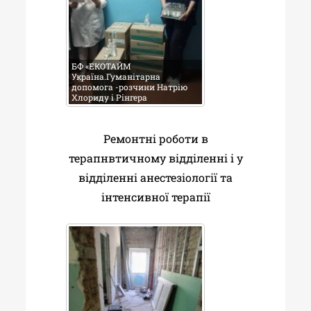
БФ «ЕКОТАЙМ
Україна.Гуманітарна
допомога -розчини Натрію
Хлориду і Рінгера
Ремонтні роботи в
терапнвтичному відділенні і у
відділенні анестезіології та
інтенсивної терапії