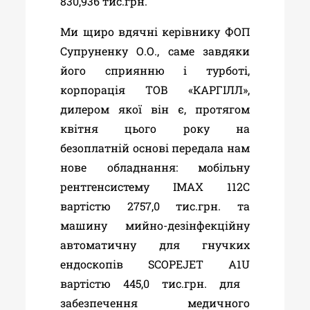
830,936 тис.грн.
Ми щиро вдячні керівнику ФОП
Супруненку О.О., саме завдяки
його сприянню і турботі,
корпорація ТОВ «КАРГІЛЛ»,
дилером якої він є, протягом
квітня цього року на
безоплатній основі передала нам
нове обладнання: мобільну
рентгенсистему ІМАХ 112С
вартістю 2757,0 тис.грн. та
машину мийно-дезінфекційну
автоматичну для гнучких
ендоскопів
SCOPEJET
A
1
U
вартістю 445,0 тис.грн. для
забезпечення медичного