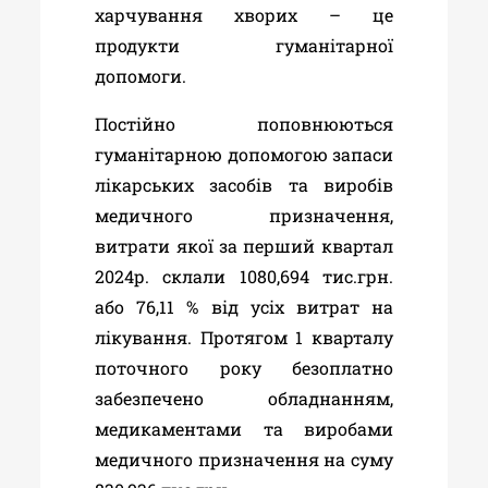
харчування хворих – це
продукти гуманітарної
допомоги.
П
остійно поповнюються
гуманітарною допомогою
за
паси
лікарських засобів та виробів
медичного призначення,
витрати якої за перший квартал
2024р. склали 1080,694 тис.грн.
або 76,11 % від усіх витрат на
лікування. Протягом 1 кварталу
поточного року безоплатно
забезпечено
обладнанням,
медикаментами та виробами
медичного призначення
на суму