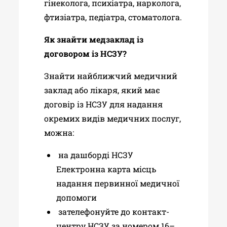
гінеколога, психіатра, нарколога,
фтизіатра, педіатра, стоматолога.
Як знайти медзаклад із
договором із НСЗУ?
Знайти найближчий медичний
заклад або лікаря, який має
договір із НСЗУ для надання
окремих видів медичних послуг,
можна:
на дашборді НСЗУ
Електронна карта місць
надання первинної медичної
допомоги
зателефонуйте до контакт-
центру НСЗУ за номером 16–